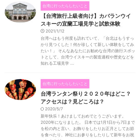
台湾に行ったらしたいこと
【台湾旅行上級者向け】カバランウイ
スキーの宜蘭工場見学と試飲体験
2021/1/12
台湾へはもう何度も訪れていて、「台北はもうすっ
かり見つくした！何か珍しくて新しい体験をしてみ
たい！」 そんなあなたにお勧めな台湾の旅行スポッ
トとして、台湾ウイスキーの製造過程や歴史などを
知れる工場見学 ...
台湾に行ったらしたいこと
台湾ランタン祭り２０２０年はどこ？
アクセスは？見どころは？
2020/5/7
新年快乐！あけましておめでとうございます。
2020年になりました。 日本では1月1日から7日まで
を松の内と言い、お飾りをしたりお正月としてお節
を食べたり、神社にお参りをしたりして新年をお祝